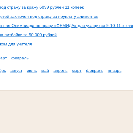
под стражу за кражу 6899 рублей 11 копеек
детей заключен под стражу за неуплату алиментов
ьная Олимпиада по праву «ФЕМИДА» для учащихся 9-10-11-х кла
а питбайке за 50 000 рублей
оком для учителя
арт
февраль
брь
август
июнь
май
апрель
март
февраль
январь