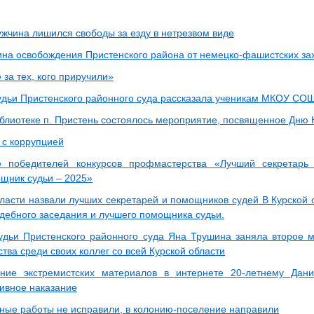
ужчина лишился свободы за езду в нетрезвом виде
ина освобождения Пристенского района от немецко-фашистских за
 за тех, кого приручили»
дьи Пристенского районного суда рассказала ученикам МКОУ СО
иблиотеке п. Пристень состоялось мероприятие, посвященное Дню 
 с коррупцией
е победителей конкурсов профмастерства «Лучший секретарь
щник судьи – 2025»
бласти назвали лучших секретарей и помощников судей В Курской 
удебного заседания и лучшего помощника судьи.
дьи Пристенского районного суда Яна Трушина заняла второе м
ва среди своих коллег со всей Курской области
ние экстремистских материалов в интернете 20-летнему Дан
ивное наказание
ные работы не исправили, в колонию-поселение направили