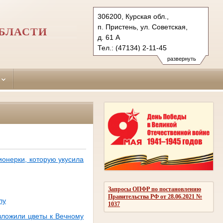
306200, Курская обл.,
п. Пристень, ул. Советская,
БЛАСТИ
д. 61 А
Тел.: (47134) 2-11-45
pristensky.krs@sudrf.ru
развернуть
онерки, которую укусила
Запросы ОПФР по постановлению
Правительства РФ от 28.06.2021 №
лу
1037
зложили цветы к Вечному