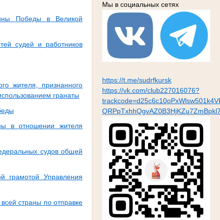
Мы в социальных сетях
щины Победы в Великой
тей судей и работников
https://t.me/sudrfkursk
го жителя, признанного
https://vk.com/club227016076?
 использованием гранаты
trackcode=d25c6c10oPxWlsw501k4
беды
QRPpTxhhQgvAZ0B3HjKZu7ZmBpkl7
ены в отношении жителя
едеральных судов общей
ой грамотой Управления
всей страны по отправке