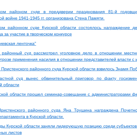
ком районом суде в преддверии празднования 81-й годов
й войне 1941-1945 гг. организована Стена Памяти.
ом районном суде Курской области состоялось награждение де
а за участие в творческом конкурсе
иевская ленточка"
 районный суд рассмотрел уголовное дело в отношении местно
угрозе применения насилия в отношении представителей власти с
 Пристенского районного суда Курской области взвилось Знамя По
ластной суд вынес обвинительный приговор по факту госизм
й области
ской области прошел семинар-совещание с администраторами ф
ристенского районного суда Яна Трушина награждена Почетн
епартамента в Курской области.
ды Курской области заняли лидерующую позицию среди субъектов 
ных листов