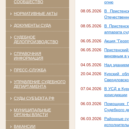
СООБЩЕСТВО
огню
08.05.2026
В Пристенс
НОРМАТИВНЫЕ АКТЫ
Отечественно
ДОКУМЕНТЫ СУДА
08.05.2026
В Пристенск
аппарата суд
СУДЕБНОЕ
06.05.2026
Акция "Георг
ДЕЛОПРОИЗВОДСТВО
06.05.2026
Пристенский
СПРАВОЧНАЯ
виновным в 
ИНФОРМАЦИЯ
04.05.2026
Над зданием
ПРЕСС-СЛУЖБА
20.04.2026
Курский об
Свердловско
УПРАВЛЕНИЕ СУДЕБНОГО
ДЕПАРТАМЕНТА
07.04.2026
В УСД в Кур
юрисдикции
СУДЫ СУБЪЕКТА РФ
06.03.2026
Помощник П
Судебного д
МУНИЦИПАЛЬНЫЕ
ОРГАНЫ ВЛАСТИ
06.03.2026
Районные су
исполнитель
ВАКАНСИИ