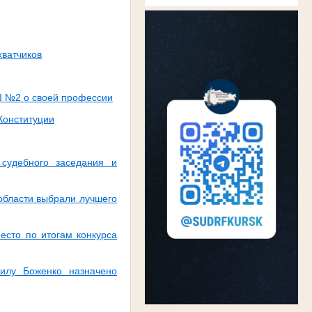
хватчиков
Ш №2 о своей профессии
Конституции
 судебного заседания и
области выбрали лучшего
есто по итогам конкурса
иилу Боженко назначено