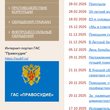
28.02.2026
Приплыли
ПРОТИВОДЕЙСТВИЕ
28.02.2026
34-летний м
КОРРУПЦИИ
18.02.2026
83-я годовщ
ОБРАЩЕНИЯ ГРАЖДАН
15.12.2025
«Мы в ответе
ВНЕПРОЦЕССУАЛЬНЫЕ
11.12.2025
Помощник су
ОБРАЩЕНИЯ
11.12.2025
В Детской б
Интернет-портал ГАС
05.12.2025
День борьбы
"Правосудие"
29.11.2025
Награждени
https://sudrf.ru/
лучший помо
21.11.2025
В Курской о
секретаря с
20.11.2025
Помощник су
профмастерст
20.11.2025
За размеще
администрат
17.10.2025
Исправитель