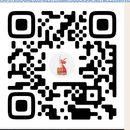
QRPpTxhhQgvAZ0B3HjKZu7ZmBpkl7UDDCe3KjRYeDTwCE2UJWyVOQY