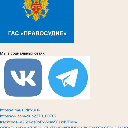
Мы в социальных сетях
https://t.me/sudrfkursk
https://vk.com/club227016076?
trackcode=d25c6c10oPxWlsw501k4VFMn-