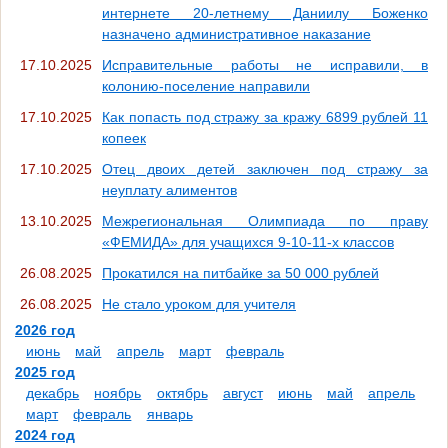
интернете 20-летнему Даниилу Боженко
назначено административное наказание
17.10.2025
Исправительные работы не исправили, в
колонию-поселение направили
17.10.2025
Как попасть под стражу за кражу 6899 рублей 11
копеек
17.10.2025
Отец двоих детей заключен под стражу за
неуплату алиментов
13.10.2025
Межрегиональная Олимпиада по праву
«ФЕМИДА» для учащихся 9-10-11-х классов
26.08.2025
Прокатился на питбайке за 50 000 рублей
26.08.2025
Не стало уроком для учителя
2026 год
июнь
май
апрель
март
февраль
2025 год
декабрь
ноябрь
октябрь
август
июнь
май
апрель
март
февраль
январь
2024 год